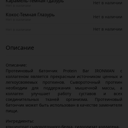
Карамель-Темная Гдазурь
Нет в наличии
Нет в наличии
Кокос-Темная Глазурь
Нет в наличии
Нет в наличии
Нет в наличии
Нет в наличии
Описание:
Протеиновый батончик Protein Bar IRONMAN с
коллагеном является прекрасным источником ценных и
легкоусвояемых протеинов. Сывороточный протеин
необходим для поддержания мышечной массы, а
коллаген улучшает работу суставов и всех
соединительных тканей организма. Протеиновый
батончик может быть использован в качестве заменителя
пищи.
Ингредиенты:
концентрат сывороточного белка, гидролизат коллагена,