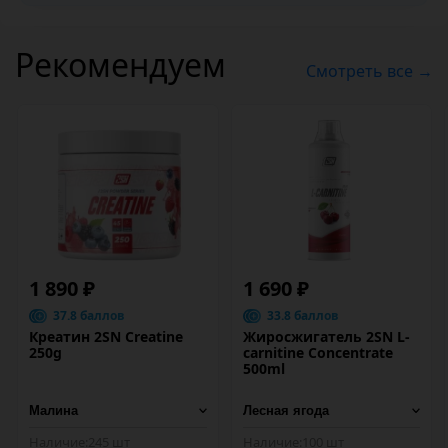
Рекомендуем
Смотреть все →
1 890 ₽
1 690 ₽
37.8 баллов
33.8 баллов
Креатин 2SN Creatine
Жиросжигатель 2SN L-
250g
carnitine Concentrate
500ml
Наличие:
245 шт
Наличие:
100 шт