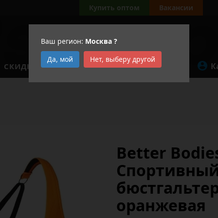
Купить оптом
Вакансии
Ваш регион:
Москва
?
Да, мой
Нет, выберу другой
К
СКИДКИ
АКЦИИ
Better Bodie
Спортивны
бюстгальте
оранжевая