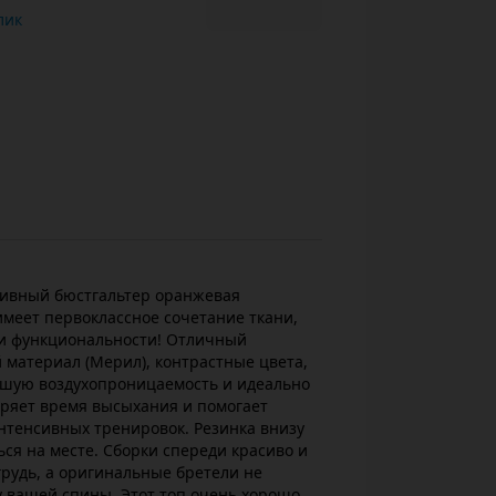
ь в 1 клик
ортивный бюстгальтер оранжевая
имеет первоклассное сочетание ткани,
 и функциональности! Отличный
материал (Мерил), контрастные цвета,
льшую воздухопроницаемость и идеально
оряет время высыхания и помогает
нтенсивных тренировок. Резинка внизу
ься на месте. Сборки спереди красиво и
рудь, а оригинальные бретели не
у вашей спины. Этот топ очень хорошо