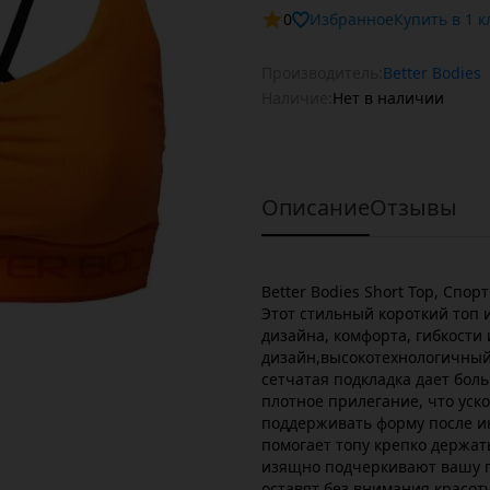
0
Избранное
Купит
Производитель:
Better Bodies
Наличие:
Нет в наличии
Описание
Отзывы
Better Bodies Short Top, Сп
Этот стильный короткий топ 
дизайна, комфорта, гибкости
дизайн,высокотехнологичный 
сетчатая подкладка дает бо
плотное прилегание, что уск
поддерживать форму после и
помогает топу крепко держат
изящно подчеркивают вашу г
оставят без внимания красот