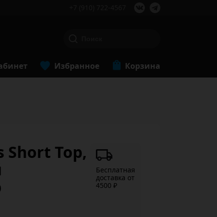
+7 (910) 722-4567
абинет
Избранное
Корзина
s Short Top,
й
Бесплатная
доставка от
р
4500 ₽