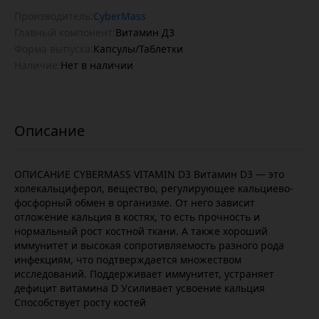
Производитель:
CyberMass
Главный компонент:
Витамин Д3
Форма выпуска:
Капсулы/Таблетки
Наличие:
Нет в наличии
ОПИСАНИЕ CYBERMASS VITAMIN D3 Витамин D3 — это
холекальциферол, вещество, регулирующее кальциево-
фосфорный обмен в организме. От него зависит
отложение кальция в костях, то есть прочность и
нормальный рост костной ткани. А также хороший
иммунитет и высокая сопротивляемость разного рода
инфекциям, что подтверждается множеством
исследований. Поддерживает иммунитет, устраняет
дефицит витамина D Усиливает усвоение кальция
Способствует росту костей