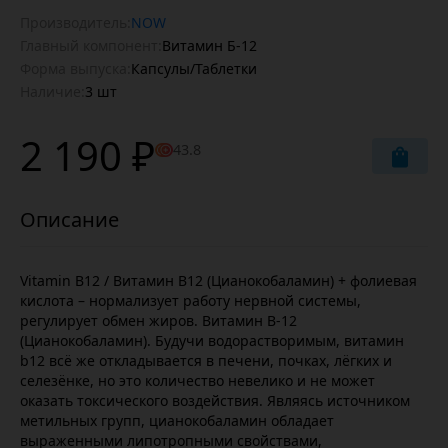
Производитель:
NOW
Главный компонент:
Витамин Б-12
Форма выпуска:
Капсулы/Таблетки
Наличие:
3 шт
2 190 ₽
43.8
Vitamin B12 / Витамин B12 (Цианокобаламин) + фолиевая
кислота – нормализует работу нервной системы,
регулирует обмен жиров. Витамин В-12
(Цианокобаламин). Будучи водорастворимым, витамин
b12 всё же откладывается в печени, почках, лёгких и
селезёнке, но это количество невелико и не может
оказать токсического воздействия. Являясь источником
метильных групп, цианокобаламин обладает
выраженными липотропными свойствами,