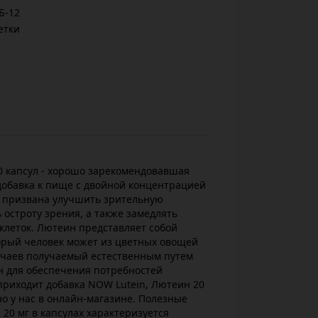
Б-12
етки
90 капсул - хорошо зарекомендовавшая
добавка к пище с двойной концентрацией
 призвана улучшить зрительную
остроту зрения, а также замедлять
клеток. Лютеин представляет собой
торый человек может из цветных овощей
лучаев получаемый естественным путем
н для обеспечения потребностей
приходит добавка NOW Lutein, Лютеин 20
жно у нас в онлайн-магазине. Полезные
20 мг в капсулах характеризуется