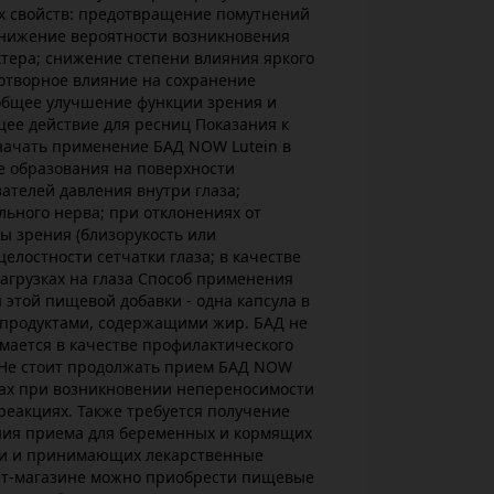
 свойств: предотвращение помутнений
снижение вероятности возникновения
тера; снижение степени влияния яркого
готворное влияние на сохранение
 общее улучшение функции зрения и
ее действие для ресниц Показания к
ачать применение БАД NOW Lutein в
е образования на поверхности
зателей давления внутри глаза;
ьного нерва; при отклонениях от
ы зрения (близорукость или
елостности сетчатки глаза; в качестве
агрузках на глаза Способ применения
 этой пищевой добавки - одна капсула в
 продуктами, содержащими жир. БАД не
мается в качестве профилактического
 Не стоит продолжать прием БАД NOW
улах при возникновении непереносимости
реакциях. Также требуется получение
ния приема для беременных и кормящих
ми и принимающих лекарственные
ет-магазине можно приобрести пищевые