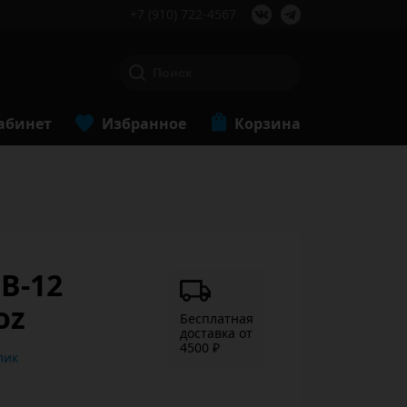
+7 (910) 722-4567
абинет
Избранное
Корзина
B-12
oz
Бесплатная
доставка от
4500 ₽
ь в 1 клик