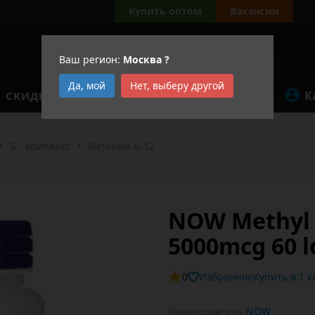
Купить оптом
Вакансии
Ваш регион:
Москва
?
Да, мой
Нет, выберу другой
К
СКИДКИ
АКЦИИ
•
Б - комплекс
•
Витамин Б-12
NOW Methyl 
5000mcg 60 l
0
Избранное
Купит
Производитель:
NOW