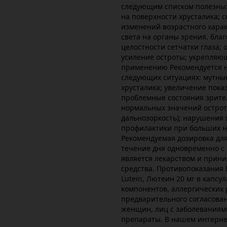
следующим списком полезных
на поверхности хрусталика; 
изменений возрастного харак
света на органы зрения. бла
целостности сетчатки глаза;
усиление остроты; укрепляющ
применению Рекомендуется н
следующих ситуациях: мутны
хрусталика; увеличение пока
проблемные состояния зрител
нормальных значений острот
дальнозоркость); нарушения ц
профилактики при больших н
Рекомендуемая дозировка для
течение дня одновременно с
является лекарством и прини
средства. Противопоказания
Lutein, Лютеин 20 мг в капс
компонентов, аллергических 
предварительного согласова
женщин, лиц с заболевания
препараты. В нашем интерн