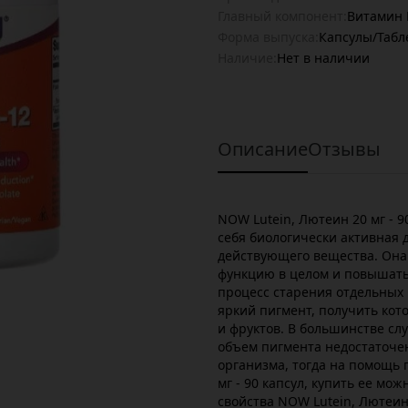
Главный компонент:
Витамин 
Форма выпуска:
Капсулы/Табл
Наличие:
Нет в наличии
Описание
Отзывы
NOW Lutein, Лютеин 20 мг - 
себя биологически активная 
действующего вещества. Она
функцию в целом и повышать 
процесс старения отдельных 
яркий пигмент, получить ко
и фруктов. В большинстве с
объем пигмента недостаточе
организма, тогда на помощь 
мг - 90 капсул, купить ее мо
свойства NOW Lutein, Лютеин 