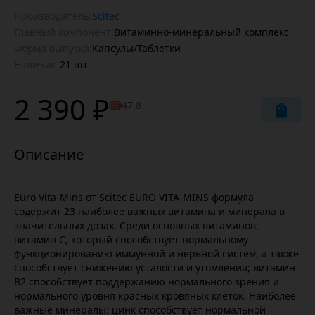
Производитель:
Scitec
Главный компонент:
Витаминно-минеральный комплекс
Форма выпуска:
Капсулы/Таблетки
Наличие:
21 шт
2 390 ₽
47.8
Euro Vita-Mins от Scitec EURO VITA-MINS формула
содержит 23 наиболее важных витамина и минерала в
значительных дозах. Среди основных витаминов:
витамин С, который способствует нормальному
функционированию иммунной и нервной систем, а также
способствует снижению усталости и утомления; витамин
В2 способствует поддержанию нормального зрения и
нормального уровня красных кровяных клеток. Наиболее
важные минералы: цинк способствует нормальной