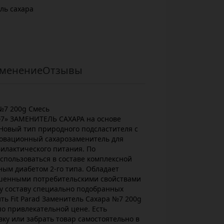
ль сахара
менение
Отзывы
 №7 200g Смесь
№7» ЗАМЕНИТЕЛЬ САХАРА на основе
вый тип природного подсластителя с
овационный сахарозаменитель для
илактического питания. По
спользоваться в составе комплексной
ым диабетом 2-го типа. Обладает
чшенными потребительскими свойствами
у составу специально подобранных
ть Fit Parad Заменитель Сахара №7 200g
о привлекательной цене. Есть
ку или забрать товар самостоятельно в