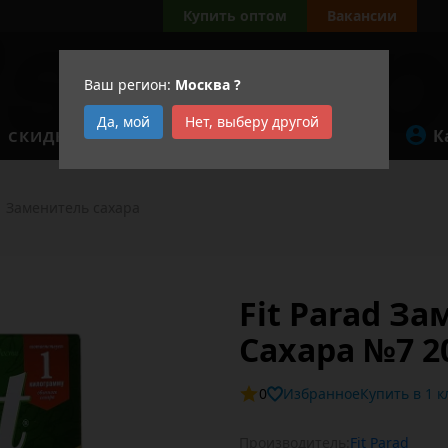
Купить оптом
Вакансии
Ваш регион:
Москва
?
Да, мой
Нет, выберу другой
К
СКИДКИ
АКЦИИ
Заменитель сахара
Fit Parad З
Сахара №7 2
0
Избранное
Купит
Производитель:
Fit Parad