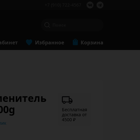
+7 (910) 722-4567
абинет
Избранное
Корзина
аменитель
00g
Бесплатная
доставка от
4500 ₽
ь в 1 клик