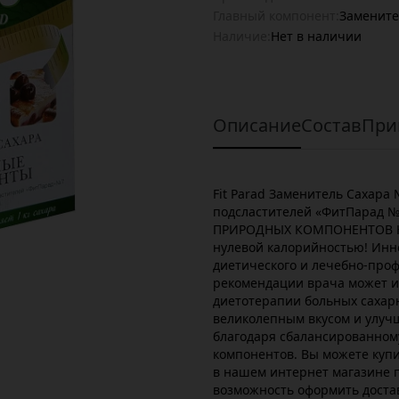
Главный компонент:
Замените
Наличие:
Нет в наличии
Описание
Состав
При
Fit Parad Заменитель Сахара
подсластителей «ФитПарад 
ПРИРОДНЫХ КОМПОНЕНТОВ Но
нулевой калорийностью! Инн
диетического и лечебно-проф
рекомендации врача может и
диетотерапии больных сахарн
великолепным вкусом и улу
благодаря сбалансированном
компонентов. Вы можете купи
в нашем интернет магазине п
возможность оформить достав