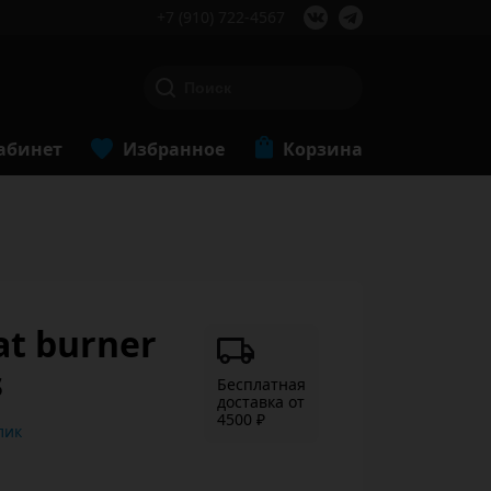
+7 (910) 722-4567
абинет
Избранное
Корзина
аt burner
s
Бесплатная
доставка от
4500 ₽
ь в 1 клик