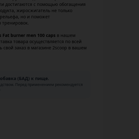
ти достигаются с помощью обогащения
одукта, жиросжигатель не только
рельефа, но и поможет
я тренировок.
 Fаt burner men 100 caps
в нашем
ставка товара осуществляется по всей
ь свой заказ в магазине 2scoop в вашем
обавка (БАД) к пище.
едством. Перед применением рекомендуется
.