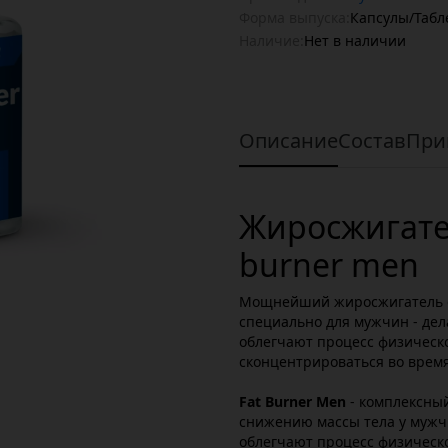
Форма выпуска:
Капсулы/Табл
Наличие:
Нет в наличии
Описание
Состав
При
Жиросжигате
burner men
Мощнейший жиросжигатель с
специально для мужчин - де
облегчают процесс физическ
сконцентрироваться во врем
Fat Burner Men
- комплексный
снижению массы тела у мужч
облегчают процесс физическ