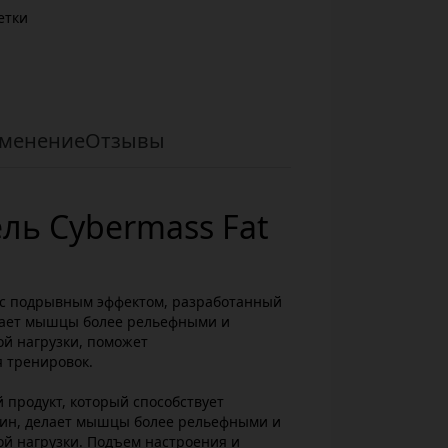
етки
менение
Отзывы
ль Cybermass Fаt
 подрывным эффектом, разработанный
лает мышцы более рельефными и
ой нагрузки, поможет
я тренировок.
 продукт, который способствует
ин, делает мышцы более рельефными и
ой нагрузки. Подъем настроения и