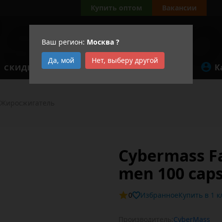
Купить оптом
Вакансии
Ваш регион:
Москва
?
Да, мой
Нет, выберу другой
К
СКИДКИ
АКЦИИ
Жиросжигатель
Cybermass F
men 100 cap
0
Избранное
Купит
Производитель:
CyberMass