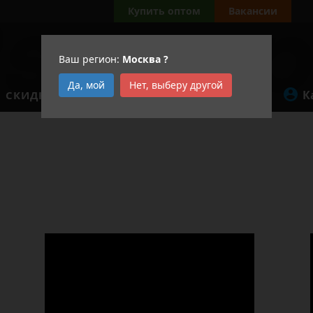
Купить оптом
Вакансии
Ваш регион:
Москва
?
Да, мой
Нет, выберу другой
К
СКИДКИ
АКЦИИ