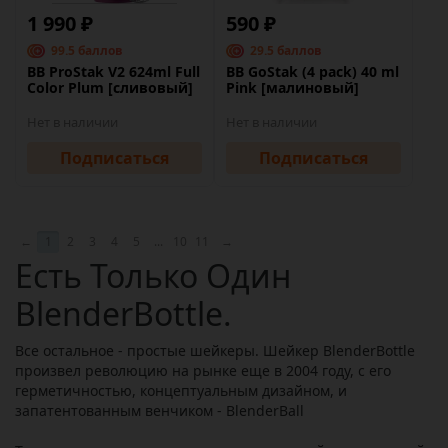
1 990 ₽
590 ₽
99.5 баллов
29.5 баллов
BB ProStak V2 624ml Full
BB GoStak (4 pack) 40 ml
Color Plum [сливовый]
Pink [малиновый]
Нет в наличии
Нет в наличии
Подписаться
Подписаться
←
1
2
3
4
5
...
10
11
→
Есть Только Один
BlenderBottle.
Все остальное - простые шейкеры. Шейкер BlenderBottle
произвел революцию на рынке еще в 2004 году, с его
герметичностью, концептуальным дизайном, и
запатентованным венчиком - BlenderBall