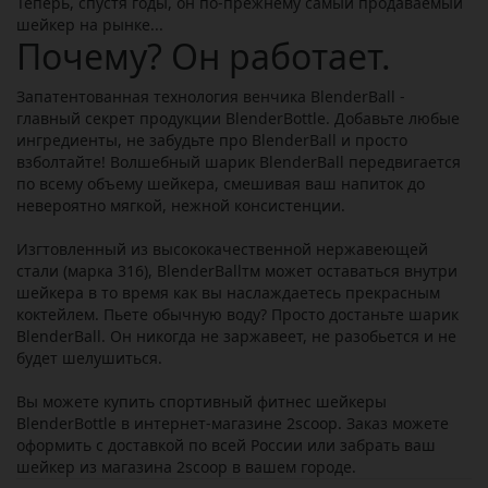
Теперь, спустя годы, он по-прежнему самый продаваемый
шейкер на рынке...
Почему? Он работает.
Запатентованная технология венчика BlenderBall -
главный секрет продукции BlenderBottle. Добавьте любые
ингредиенты, не забудьте про BlenderBall и просто
взболтайте! Волшебный шарик BlenderBall передвигается
по всему объему шейкера, смешивая ваш напиток до
невероятно мягкой, нежной консистенции.
Изгтовленный из высококачественной нержавеющей
стали (марка 316), BlenderBallтм может оставаться внутри
шейкера в то время как вы наслаждаетесь прекрасным
коктейлем. Пьете обычную воду? Просто достаньте шарик
BlenderBall. Он никогда не заржавеет, не разобьется и не
будет шелушиться.
Вы можете купить спортивный фитнес шейкеры
BlenderBottle в интернет-магазине 2scoop. Заказ можете
оформить с доставкой по всей России или забрать ваш
шейкер из магазина 2scoop в вашем городе.