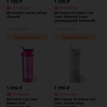
1 190 ₽
1 290 ₽
59.5 баллов
64.5 баллов
BB GoStak Starter White
BB Classic V2 828ml Full
[белый]
Color Emerald Green
[изумрудный зеленый]
Нет в наличии
Нет в наличии
Подписаться
Подписаться
1 890 ₽
1 990 ₽
94.5 баллов
99.5 баллов
BB Pro32 Full Color
BB ProStak V2 624ml Full
946мл Pink
Color Smoke Grey
[малиновый]
[дымчатый]