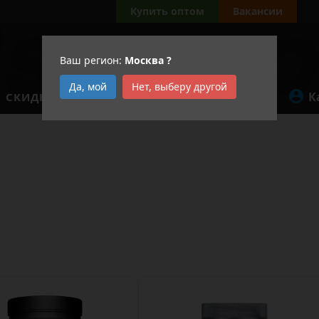
Купить оптом
Вакансии
Ваш регион:
Москва
?
Да, мой
Нет, выберу другой
К
СКИДКИ
АКЦИИ