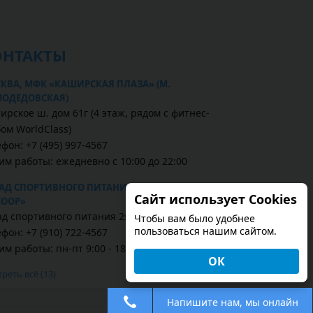
ОНТАКТЫ
КВА, МФК «КАШИРСКАЯ ПЛАЗА» (М.
ОДЕДОВСКАЯ)
ирское ш. дом 61г (4 этаж, рядом с фитнес-
бом WorldClass)
фон: +7 (495) 997-4567
им работы: ежедневно с 10:00 до 22:00
АД СПОРТИВНОГО ПИТАНИЯ «2SCOOP» , СКЛАД
Сайт использует Cookies
COOP»
ад спортивного питания 2scoop
Чтобы вам было удобнее
пользоваться нашим сайтом.
фон: +7 (910) 722-4567
м работы: пн-пт 9:00 - 18:00
ОК
реть всё (13)
Напишите нам, мы онлайн