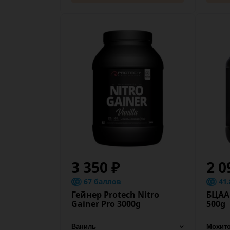
3 350 ₽
2 0
67 баллов
41
Гейнер Protech Nitro
БЦАА 
Gainer Pro 3000g
500g