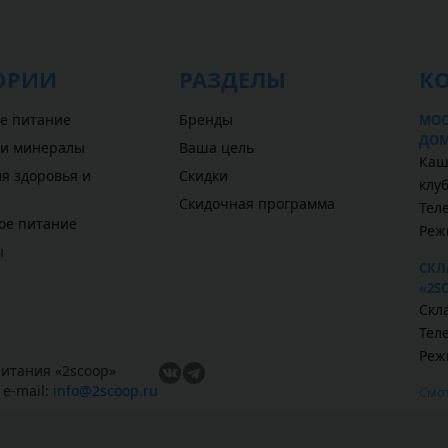
ОРИИ
РАЗДЕЛЫ
К
е питание
Бренды
МОС
ДОМ
 и минералы
Ваша цель
Каш
я здоровья и
Скидки
клу
Скидочная программа
Теле
ое питание
Реж
ы
СКЛ
«2S
Скл
Теле
Режи
итания «
2scoop
»
,
e-mail:
info@2scoop.ru
Смот