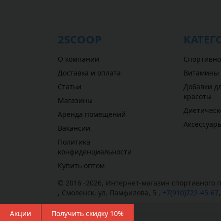
2SCOOP
КАТЕГ
О компании
Спортивно
Доставка и оплата
Витамины
Статьи
Добавки дл
красоты
Магазины
Диетическ
Аренда помещений
Аксессуар
Вакансии
Политика
конфиденциальности
Купить оптом
© 2016 -2026,
Интернет-магазин спортивного п
,
Смоленск
,
ул. Памфилова, 5
,
+7(910)722-45-67
Акции
Получить скидку 10%