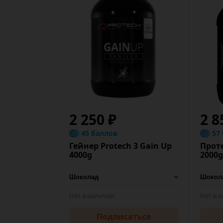
2 250 ₽
2 8
45 баллов
57
Гейнер Protech 3 Gain Up
Проте
4000g
2000g
Нет в наличии
Нет в 
Подписаться