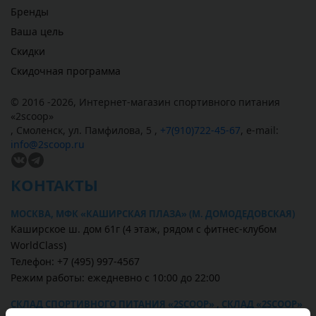
Бренды
Ваша цель
Скидки
Скидочная программа
© 2016 -2026,
Интернет-магазин спортивного питания
«
2scoop
»
,
Смоленск
,
ул. Памфилова, 5
,
+7(910)722-45-67
,
e-mail:
info@2scoop.ru
КОНТАКТЫ
МОСКВА, МФК «КАШИРСКАЯ ПЛАЗА» (М. ДОМОДЕДОВСКАЯ)
Каширское ш. дом 61г (4 этаж, рядом с фитнес-клубом
WorldClass)
Телефон: +7 (495) 997-4567
Режим работы: ежедневно с 10:00 до 22:00
СКЛАД СПОРТИВНОГО ПИТАНИЯ «2SCOOP» , СКЛАД «2SCOOP»