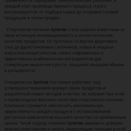
применяются передовые технологические решения, а
каждый этап производственного процесса строго
контролируется: от подбора сырья до отправки готовой
продукции в точки продаж.
Спортивное питание
Syntrax
стало широко известным за
свою истинную инновационность и исключительное
качество продуктов. От протеина со вкусом фруктового
сока до фуростаноловых сапонинов, новых и мощных
жиросжигающих агентов, самых современных и
эффективных анаболических ингредиентов для
стимуляции мышечного роста, придания мышцам объема
и рельефности.
Специалисты
Syntrax
постоянно работают над
усовершенствованием формул своих продуктов и
разработкой новых методов очистки, не забывая при этом
о превосходных вкусовых качествах спортивного питания.
Компания стремится обеспечить максимальную
эффективность каждого продукта с использованием
доступных компонентов высшего качества по приемлемым
ценам. Такой подход позволил
Syntrax
завоевать доверие
многих спортсменов и занять лидирующие позиции в этой