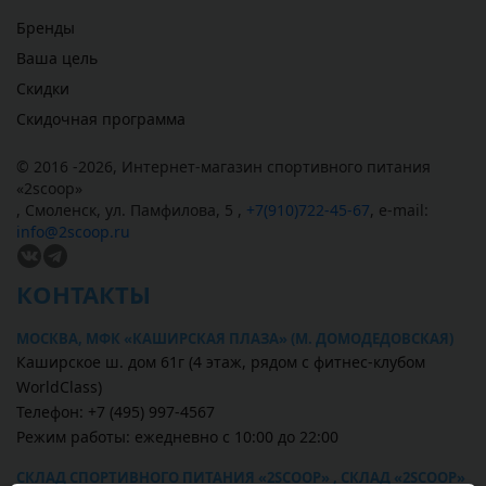
Бренды
Ваша цель
Скидки
Скидочная программа
© 2016 -2026,
Интернет-магазин спортивного питания
«
2scoop
»
,
Смоленск
,
ул. Памфилова, 5
,
+7(910)722-45-67
,
e-mail:
info@2scoop.ru
КОНТАКТЫ
МОСКВА, МФК «КАШИРСКАЯ ПЛАЗА» (М. ДОМОДЕДОВСКАЯ)
Каширское ш. дом 61г (4 этаж, рядом с фитнес-клубом
WorldClass)
Телефон: +7 (495) 997-4567
Режим работы: ежедневно с 10:00 до 22:00
СКЛАД СПОРТИВНОГО ПИТАНИЯ «2SCOOP» , СКЛАД «2SCOOP»