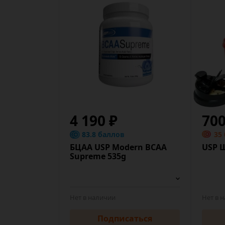
4 190 ₽
70
83.8 баллов
35
БЦАА USP Modern BCAA
USP 
Supreme 535g
Нет в наличии
Нет в 
Подписаться