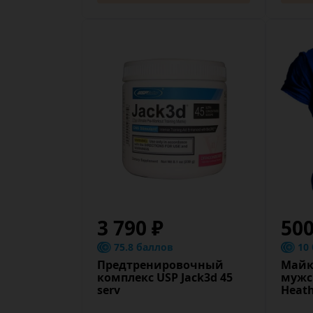
3 790 ₽
50
75.8 баллов
10
Предтренировочный
Майк
комплекс USP Jack3d 45
мужск
serv
Heath