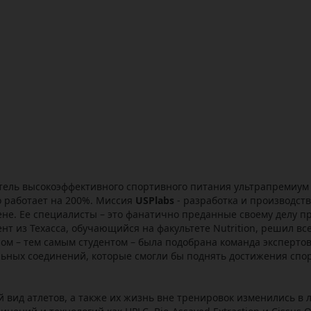
ель высокоэффективного спортивного питания ультрапремиум 
о работает на 200%. Миссия
USPlabs
- разработка и производст
ене. Ее специалисты – это фанатично преданные своему делу 
дент из Техасса, обучающийся на факультете Nutrition, решил 
м – тем самым студентом – была подобрана команда экспертов 
льных соединений, которые смогли бы поднять достижения спор
 вид атлетов, а также их жизнь вне тренировок изменились в л