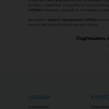
открытия таких уникальных растительных соеди
осталось сомнений. Открытие Cissus Quadrang
USPlabs
невелика, каждый из них является ре
Вы можете
купить продукцию USPlabs
в наше
заказ в магазине 2scoop в вашем городе.
Подпишись н
П
2SCOOP
КАТЕГ
О компании
Спортивно