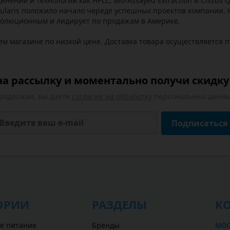
нений и технологий как HPLC, Bio-Assayed Extraction и Cissus 
ularis положило начало череде успешных проектов компании. Н
волюционным и лидирует по продажам в Америке.
м магазине по низкой цене. Доставка товара осуществляется п
а рассылку и моментально получи скидку 
родолжая, вы даете
согласие на обработку
персональных данны
Подписаться
ОРИИ
РАЗДЕЛЫ
К
е питание
Бренды
МОС