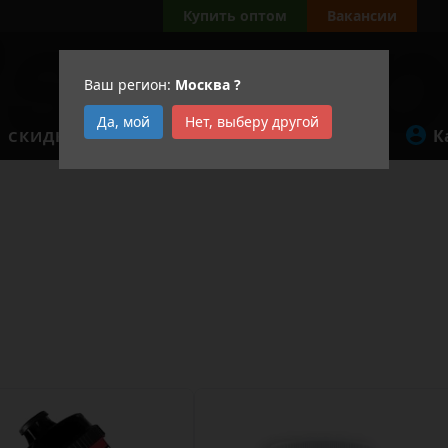
Купить оптом
Вакансии
Ваш регион:
Москва
?
Да, мой
Нет, выберу другой
К
СКИДКИ
АКЦИИ