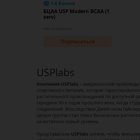
1.6 баллов
БЦАА USP Modern BCAA (1
serv)
Нет в наличии
Подписаться
USPlabs
Компания USPlabs
– американский производит
спортивного питания, которое гарантированн
растительного происхождения по доступной ц
середине 90-х годов прошлого века, когда сту
соединений. Впоследствии Джейсоном Гайслеро
Целью группы стал поиск безопасных растите
качественно новый уровень.
Представители
USPlabs
хотели, чтобы внешний