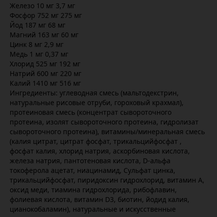
Железо 10 мг 3,7 мг
Фосфор 752 мг 275 мг
Йод 187 мг 68 мг
Магний 163 мг 60 мг
Цинк 8 мг 2,9 мг
Медь 1 мг 0,37 мг
Хлорид 525 мг 192 мг
Натрий 600 мг 220 мг
Калий 1410 мг 516 мг
Ингредиенты: углеводная смесь (мальтодекстрин,
натуральные рисовые отруби, гороховый крахмал),
протеиновая смесь (концентрат сывороточного
протеина, изолят сывороточного протеина, гидролизат
сывороточного протеина), витамины/минеральная смесь
(калия цитрат, цитрат фосфат, трикальцийфосфат ,
фосфат калия, хлорид натрия, аскорбиновая кислота,
железа натрия, пантотеновая кислота, D-альфа
токоферола ацетат, ниацинамид, Сульфат цинка,
трикальцийфосфат, пиридоксин гидрохлорид, витамин А,
оксид меди, тиамина гидрохлорида, рибофлавин,
фолиевая кислота, витамин D3, биотин, йодид калия,
цианокобаламин), натуральные и искусственные