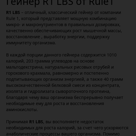
Гейнер R1 LBS от Rule1
R1 LBS
– отличный, классический гейнер от компании
Rule 1, который представляет мощную комбинацию
микро- и макронутриентов в правильных дозировках,
качественно обеспечивающих рост мышечной массы,
восстановление , выработку энергии, поддержку
иммунитету организма.
В каждой порции данного гейнера содержится 1010
калорий, 203 грамма углеводов на основе
мальтодекстрина, натуральных рисовых отрубей и
горохового крахмала, равномерно и постепенно
подпитывающих организм энергией, а также 40 грамм
высококачественной белковой смеси из концентрата,
изолята и гидролизата сывороточного протеина,
благодаря чему ваш организма беспрерывно получает
необходимые ему для роста и восстановления
аминокислоты.
Принимая
R1 LBS
, вы восполняете недостаток
необходимых для роста калорий, за счет чего ускоряются
анаболические процессы вашего организма. Помимо