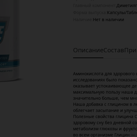
Главный компонент:
Диметил
Форма выпуска:
Капсулы/Табл
Наличие:
Нет в наличии
Описание
Состав
При
Аминокислота для здорового 
исследованиях было показан
оказывает успокаивающее дей
максимальную пользу наша до
значительно больше, чем мн
Наша добавка с глицином в л
облегчает засыпание и улучш
Полезные свойства глицина 
здоровому сну без дневной 
метаболизм глюкозы и фрукт
во всем организме Глицин — 