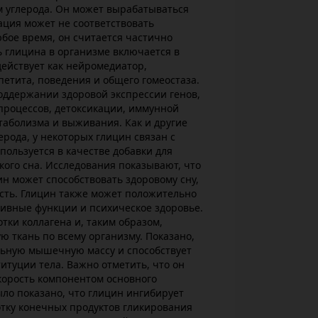
м углерода. Он может вырабатываться
ация может не соответствовать
бое время, он считается частично
 глицина в организме включается в
действует как нейромедиатор,
етита, поведения и общего гомеостаза.
оддержании здоровой экспрессии генов,
процессов, детоксикации, иммунной
етаболизма и выживания. Как и другие
ерода, у некоторых глицин связан с
пользуется в качестве добавки для
ого сна. Исследования показывают, что
н может способствовать здоровому сну,
сть. Глицин также может положительно
тивные функции и психическое здоровье.
тки коллагена и, таким образом,
 ткань по всему организму. Показано,
льную мышечную массу и способствует
туции тела. Важно отметить, что он
орость компонентом основного
ыло показано, что глицин ингибирует
отку конечных продуктов гликирования