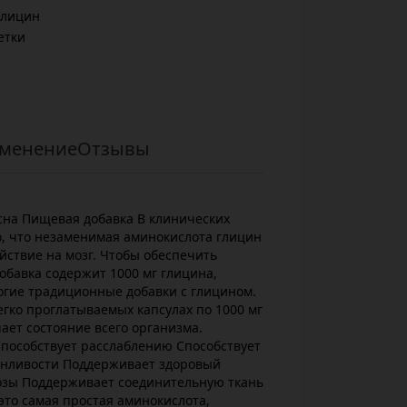
глицин
етки
менение
Отзывы
сна Пищевая добавка В клинических
о, что незаменимая аминокислота глицин
ствие на мозг. Чтобы обеспечить
бавка содержит 1000 мг глицина,
огие традиционные добавки с глицином.
егко проглатываемых капсулах по 1000 мг
ает состояние всего организма.
Способствует расслаблению Способствует
сонливости Поддерживает здоровый
озы Поддерживает соединительную ткань
это самая простая аминокислота,