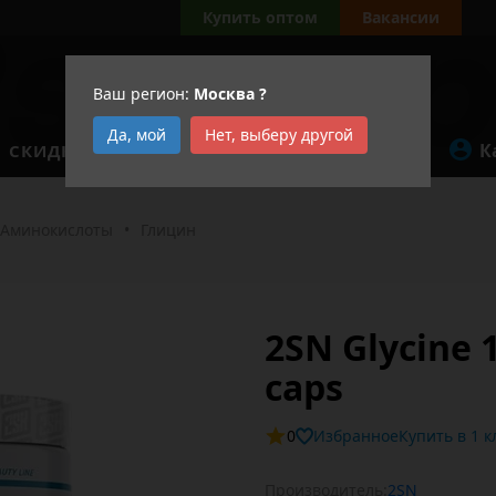
Купить оптом
Вакансии
Ваш регион:
Москва
?
Да, мой
Нет, выберу другой
К
СКИДКИ
АКЦИИ
Аминокислоты
•
Глицин
2SN Glycine 
caps
0
Избранное
Купит
Производитель:
2SN