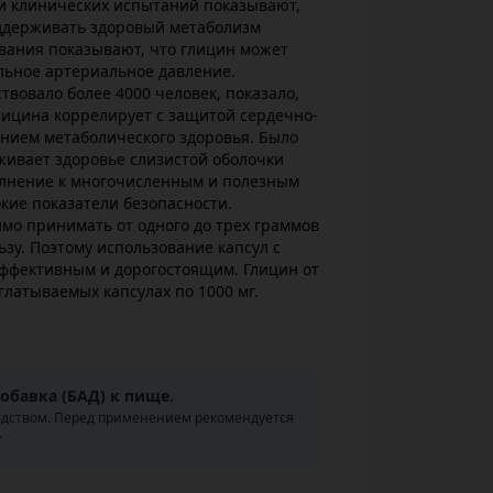
 и клинических испытаний показывают,
ддерживать здоровый метаболизм
вания показывают, что глицин может
ьное артериальное давление.
твовало более 4000 человек, показало,
лицина коррелирует с защитой сердечно-
ением метаболического здоровья. Было
живает здоровье слизистой оболочки
олнение к многочисленным и полезным
кие показатели безопасности.
мо принимать от одного до трех граммов
ьзу. Поэтому использование капсул с
эффективным и дорогостоящим. Глицин от
глатываемых капсулах по 1000 мг.
обавка (БАД) к пище.
едством. Перед применением рекомендуется
.