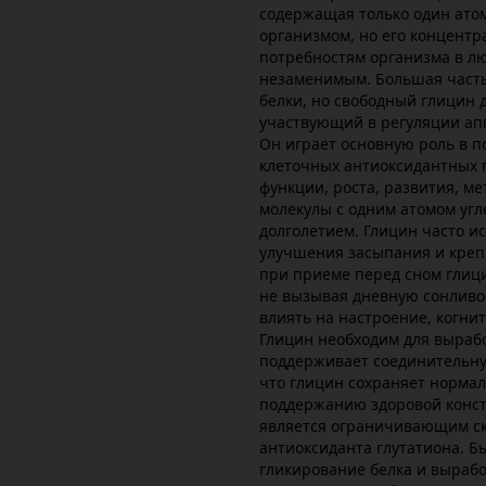
содержащая только один ато
организмом, но его концентр
потребностям организма в лю
незаменимым. Большая часть
белки, но свободный глицин 
участвующий в регуляции апп
Он играет основную роль в п
клеточных антиоксидантных 
функции, роста, развития, м
молекулы с одним атомом угл
долголетием. Глицин часто ис
улучшения засыпания и крепк
при приеме перед сном глици
не вызывая дневную сонливо
влиять на настроение, когни
Глицин необходим для вырабо
поддерживает соединительную
что глицин сохраняет норма
поддержанию здоровой консти
является ограничивающим ск
антиоксиданта глутатиона. Б
гликирование белка и выраб