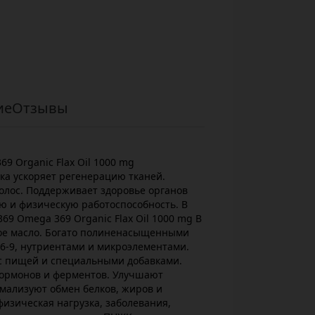
ие
Отзывы
369 Organic Flax Oil 1000 mg
ка ускоряет регенерацию тканей.
олос. Поддерживает здоровье органов
ю и физическую работоспособность. В
 369 Omega 369 Organic Flax Oil 1000 mg В
ное масло. Богато полиненасыщенными
6-9, нутриентами и микроэлементами.
с пищей и специальными добавками.
гормонов и ферментов. Улучшают
мализуют обмен белков, жиров и
физическая нагрузка, заболевания,