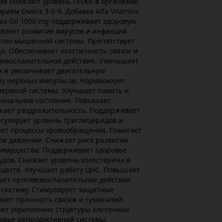
ия снижают уровень ПНЖК в организме.
ием Омега 3-6-9. Добавка Alfa Vitamins
lax Oil 1000 mg поддерживает здоровую
вляет развитие вирусов и инфекций.
стно-мышечной системы. Препятствует
. Обеспечивает эластичность связок и
вовоспалительное действие. Уменьшает
х и увеличивает двигательную
чу нервных импульсов. Нормализует
нервной системы. Улучшает память и
ональное состояние. Повышает
ижает раздражительность. Поддерживает
Регулирует уровень триглицеридов и
ает процессы кровообращения. Помогает
ое давление. Снижает риск развития
реимущества: Поддерживает здоровье
судов. Снижает уровень холестерина в
еществ. Улучшает работу ЦНС. Повышает
ает противовоспалительное действие.
систему. Стимулирует защитные
ает прочность связок и сухожилий.
вует укреплению структуры клеточных
овье репродуктивной системы.