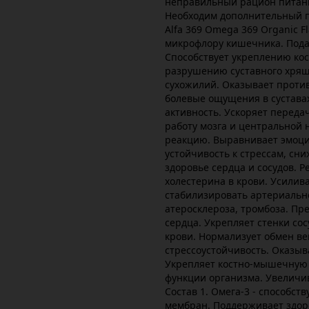
неправильный рацион питан
Необходим дополнительный пр
Alfa 369 Omega 369 Organic F
микрофлору кишечника. Пода
Способствует укреплению ко
разрушению суставного хряща
сухожилий. Оказывает проти
болевые ощущения в сустава
активность. Ускоряет переда
работу мозга и центральной 
реакцию. Выравнивает эмоци
устойчивость к стрессам, сн
здоровье сердца и сосудов. 
холестерина в крови. Усилив
стабилизировать артериальн
атеросклероза, тромбоза. П
сердца. Укрепляет стенки со
крови. Нормализует обмен в
стрессоустойчивость. Оказыв
Укрепляет костно-мышечную 
функции организма. Увеличив
Состав 1. Омега-3 - способст
мембран. Поддерживает здор