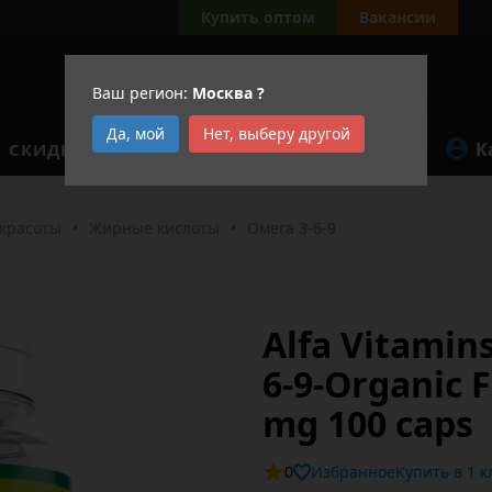
Купить оптом
Вакансии
Ваш регион:
Москва
?
Да, мой
Нет, выберу другой
К
СКИДКИ
АКЦИИ
 красоты
•
Жирные кислоты
•
Омега 3-6-9
Alfa Vitamin
6-9-Organic F
mg 100 caps
0
Избранное
Купит