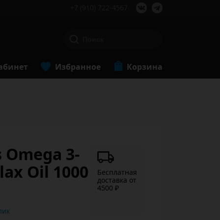
+7 (910) 722-4567
абинет
Избранное
Корзина
s Omega 3-
lax Oil 1000
Бесплатная
доставка от
4500 ₽
ь в 1 клик