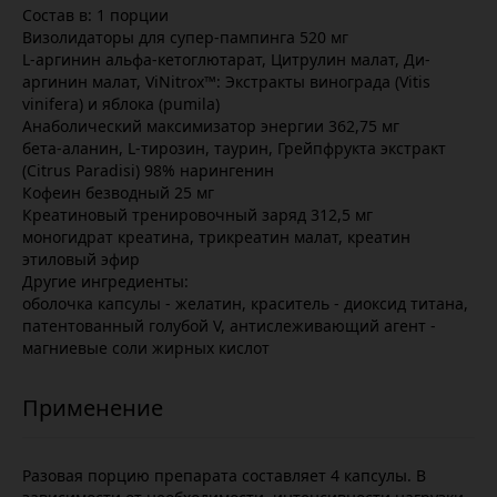
Состав в: 1 порции
Визолидаторы для супер-пампинга 520 мг
L-аргинин альфа-кетоглютарат, Цитрулин малат, Ди-
аргинин малат, ViNitrox™: Экстракты винограда (Vitis
vinifera) и яблока (pumila)
Анаболический максимизатор энергии 362,75 мг
бета-аланин, L-тирозин, таурин, Грейпфрукта экстракт
(Citrus Paradisi) 98% нарингенин
Кофеин безводный 25 мг
Креатиновый тренировочный заряд 312,5 мг
моногидрат креатина, трикреатин малат, креатин
этиловый эфир
Другие ингредиенты:
оболочка капсулы - желатин, краситель - диоксид титана,
патентованный голубой V, антислеживающий агент -
магниевые соли жирных кислот
Разовая порцию препарата составляет 4 капсулы. В