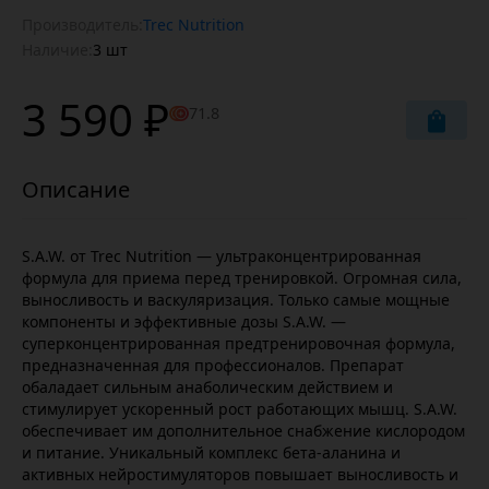
Производитель:
Trec Nutrition
Наличие:
3 шт
3 590 ₽
71.8
S.A.W. от Trec Nutrition — ультраконцентрированная
формула для приема перед тренировкой. Огромная сила,
выносливость и васкуляризация. Только самые мощные
компоненты и эффективные дозы S.A.W. —
суперконцентрированная предтренировочная формула,
предназначенная для профессионалов. Препарат
обаладает сильным анаболическим действием и
стимулирует ускоренный рост работающих мышц. S.A.W.
обеспечивает им дополнительное снабжение кислородом
и питание. Уникальный комплекс бета-аланина и
активных нейростимуляторов повышает выносливость и