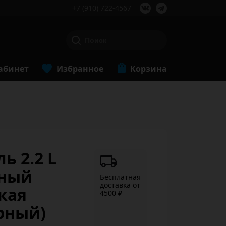
+7 (910) 722-4567
абинет
Избранное
Корзина
ь 2.2 L
нный
Бесплатная
доставка от
кая
4500 ₽
рный)