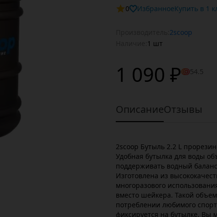
0
Избранное
Купит
Производитель:
2scoop
Наличие:
1 шт
1 090 ₽
54.5
Описание
Отзывы
2scoop Бутыль 2.2 L прорез
Удобная бутылка для воды об
поддерживать водный баланс 
Изготовлена из высококачес
многоразового использовани
вместо шейкера. Такой объем
потреблении любимого спорт
фиксируется на бутылке. Вы м