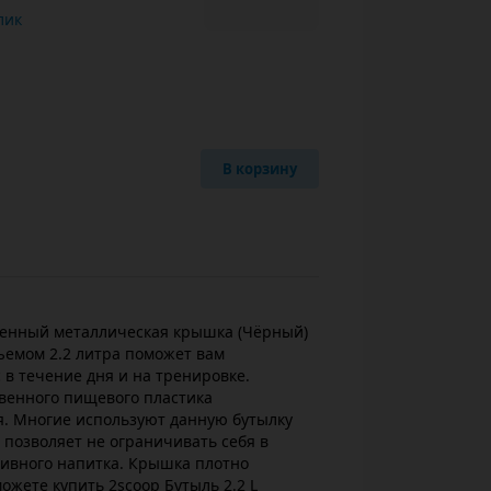
ь в 1 клик
В корзину
иненный металлическая крышка (Чёрный)
ъемом 2.2 литра поможет вам
в течение дня и на тренировке.
твенного пищевого пластика
я. Многие используют данную бутылку
 позволяет не ограничивать себя в
ивного напитка. Крышка плотно
ожете купить 2scoop Бутыль 2.2 L