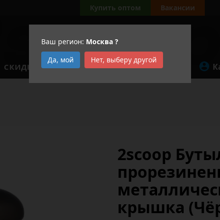
Купить оптом
Вакансии
Ваш регион:
Москва
?
Да, мой
Нет, выберу другой
К
СКИДКИ
АКЦИИ
2scoop Бутыл
прорезине
металличес
крышка (Чё