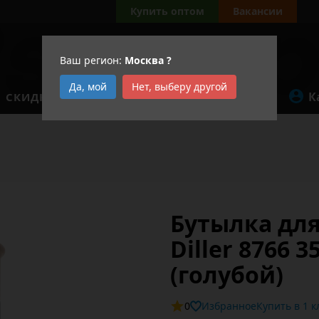
Купить оптом
Вакансии
Ваш регион:
Москва
?
Да, мой
Нет, выберу другой
К
СКИДКИ
АКЦИИ
Бутылка дл
Diller 8766 3
(голубой)
0
Избранное
Купит