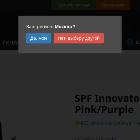
Купить оптом
Вакансии
Ваш регион:
Москва
?
Да, мой
Нет, выберу другой
К
СКИДКИ
АКЦИИ
SPF Innovato
Pink/Purple
0
Избранное
Купит
Производитель:
SPF