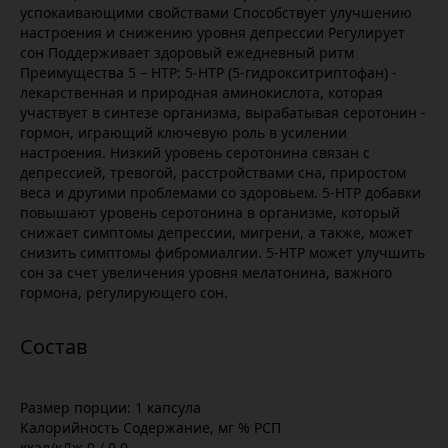
успокаивающими свойствами Способствует улучшению
настроения и снижению уровня депрессии Регулирует
сон Поддерживает здоровый ежедневный ритм
Преимущества 5 – HTP: 5-HTP (5-гидрокситриптофан) -
лекарственная и природная аминокислота, которая
участвует в синтезе организма, вырабатывая серотонин -
гормон, играющий ключевую роль в усилении
настроения. Низкий уровень серотонина связан с
депрессией, тревогой, расстройствами сна, приростом
веса и другими проблемами со здоровьем. 5-HTP добавки
повышают уровень серотонина в организме, который
снижает симптомы депрессии, мигрени, а также, может
снизить симптомы фибромиалгии. 5-HTP может улучшить
сон за счет увеличения уровня мелатонина, важного
гормона, регулирующего сон.
Размер порции: 1 капсула
Калорийность Содержание, мг % РСП
ккал/кДж 0 / 0 0