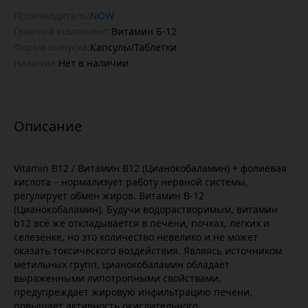
Производитель:
NOW
Главный компонент:
Витамин Б-12
Форма выпуска:
Капсулы/Таблетки
Наличие:
Нет в наличии
Vitamin B12 / Витамин B12 (Цианокобаламин) + фолиевая
кислота – нормализует работу нервной системы,
регулирует обмен жиров. Витамин В-12
(Цианокобаламин). Будучи водорастворимым, витамин
b12 всё же откладывается в печени, почках, лёгких и
селезёнке, но это количество невелико и не может
оказать токсического воздействия. Являясь источником
метильных групп, цианокобаламин обладает
выраженными липотропными свойствами,
предупреждает жировую инфильтрацию печени,
повышает активность окислительного