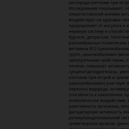
кислорода клетками при остр
Исследования показывают, 
злокачественной анемии вит
воздействует на здоровье че
предохраняет от инсульта и 
нервную систему и способств
бурсите, депрессии, гипотон
разнообразных психических 
витамина В12 (цианокобалами
групп, цианокобаламин (вит
липотропными свойствами, 
печени, повышает активност
сукцинатдегидрогеназы, уве
клетками при острой и хрони
(цианокобаламин) участвует 
переноса водорода, активиру
способность к накоплению пр
анаболическое воздействие.
реактивность организма, кот
фагоцитарную активность ле
ретикулоэндотелиальной сис
кроветворных органов. Циа