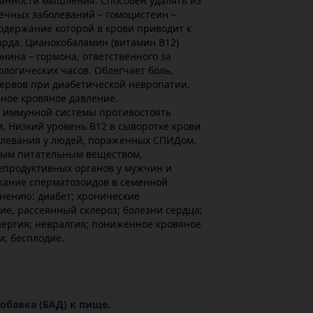
танности мышления. Способен удалять из
ечных заболеваний – гомоцистеин –
одержание которой в крови приводит к
арда. Цианокобаламин (витамин В12)
нина – гормона, ответственного за
логических часов. Облегчает боль,
ервов при диабетической невропатии.
ное кровяное давление.
ь иммунной системы противостоять
. Низкий уровень В12 в сыворотке крови
болевания у людей, пораженных СПИДом.
ным питательным веществом,
епродуктивных органов у мужчин и
ание сперматозоидов в семенной
нению: диабет; хронические
ие, рассеянный склероз; болезни сердца;
ллергия; невралгия; пониженное кровяное
; бесплодие.
обавка (БАД) к пище.