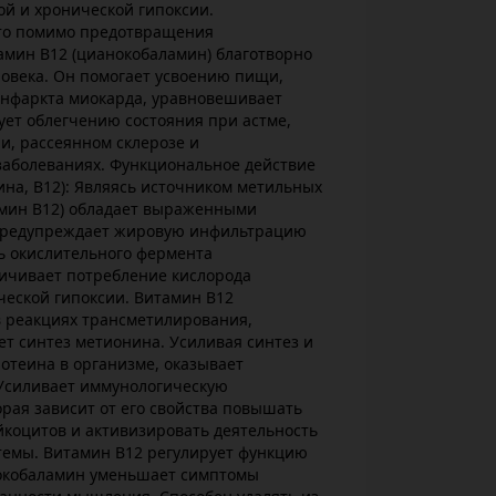
ой и хронической гипоксии.
что помимо предотвращения
амин В12 (цианокобаламин) благотворно
ловека. Он помогает усвоению пищи,
инфаркта миокарда, уравновешивает
ует облегчению состояния при астме,
ии, рассеянном склерозе и
заболеваниях. Функциональное действие
на, В12): Являясь источником метильных
амин В12) обладает выраженными
предупреждает жировую инфильтрацию
ь окислительного фермента
личивает потребление кислорода
ческой гипоксии. Витамин В12
в реакциях трансметилирования,
ет синтез метионина. Усиливая синтез и
отеина в организме, оказывает
 Усиливает иммунологическую
орая зависит от его свойства повышать
йкоцитов и активизировать деятельность
темы. Витамин В12 регулирует функцию
нокобаламин уменьшает симптомы