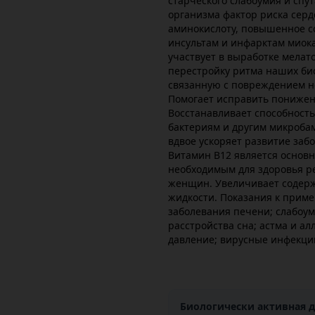
старческого слабоумия и спу
организма фактор риска серд
аминокислоту, повышенное с
инсультам и инфарктам миок
участвует в выработке мелато
перестройку ритма наших био
связанную с повреждением н
Помогает исправить понижен
Восстанавливает способност
бактериям и другим микробам
вдвое ускоряет развитие за
Витамин В12 является основ
необходимым для здоровья р
женщин. Увеличивает содерж
жидкости. Показания к приме
заболевания печени; слабоум
расстройства сна; астма и а
давление; вирусные инфекции
Биологически активная д