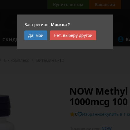
Купить оптом
Вакансии
Ваш регион:
Москва
?
Да, мой
Нет, выберу другой
К
СКИДКИ
АКЦИИ
•
Б - комплекс
•
Витамин Б-12
NOW Methyl 
1000mcg 100
0
Избранное
Купит
Производитель:
NOW