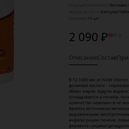
Главный компонент:
Витамин 
Форма выпуска:
Капсулы/Табл
Наличие:
14 шт
2 090 ₽
41.8
Описание
Состав
При
B-12 1000 мкг от NOW Vitami
фолиевая кислота – нормализ
обмен жиров. Будучи водора
откладывается в печени, почка
количество невелико и не мож
Являясь источником метильн
выраженными липотропными 
инфильтрацию печени, повыш
фермента сукцинатдегидроге