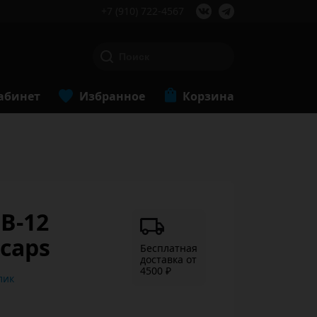
+7 (910) 722-4567
абинет
Избранное
Корзина
B-12
 caps
Бесплатная
доставка от
4500 ₽
ь в 1 клик