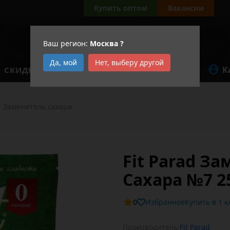
Купить оптом
Вакансии
Ваш регион:
Москва
?
Да, мой
Нет, выберу другой
К
СКИДКИ
АКЦИИ
Заменитель сахара
Fit Parad З
Сахара №7 2
0
Избранное
Купит
Производитель:
Fit Parad