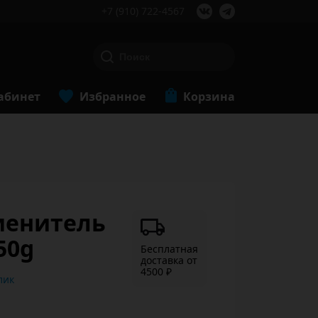
+7 (910) 722-4567
абинет
Избранное
Корзина
аменитель
50g
Бесплатная
доставка от
4500 ₽
ь в 1 клик