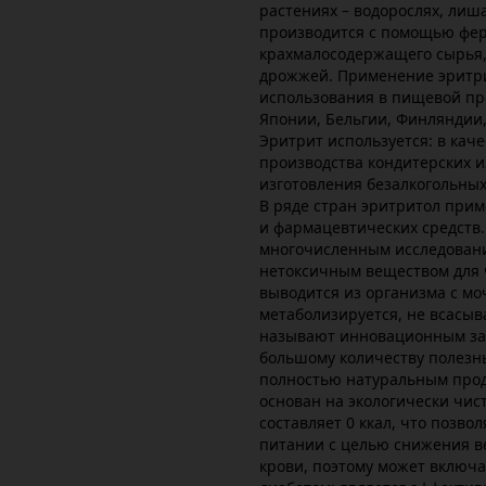
растениях – водорослях, лиш
производится с помощью фе
крахмалосодержащего сырья,
дрожжей. Применение эритр
использования в пищевой п
Японии, Бельгии, Финляндии,
Эритрит используется: в каче
производства кондитерских и
изготовления безалкогольных
В ряде стран эритритол прим
и фармацевтических средств.
многочисленным исследовани
нетоксичным веществом для 
выводится из организма с мо
метаболизируется, не всасыв
называют инновационным зам
большому количеству полезны
полностью натуральным проду
основан на экологически чис
составляет 0 ккал, что позво
питании с целью снижения ве
крови, поэтому может включ