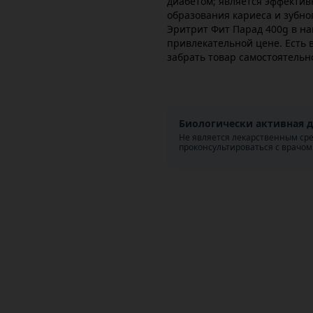
диабетом; является эффекти
образования кариеса и зубног
Эритрит Фит Парад 400g в н
привлекательной цене. Есть 
забрать товар самостоятельн
Биологически активная д
Не является лекарственным ср
проконсультироваться с врачом