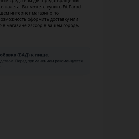
вным средством для предотвращения
о налета. Вы можете купить Fit Parad
ашем интернет магазине по
возможность оформить доставку или
о в магазине 2scoop в вашем городе.
обавка (БАД) к пище.
едством. Перед применением рекомендуется
.