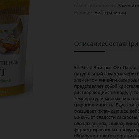
Главный компонент:
Замените
Наличие:
Нет в наличии
Описание
Состав
При
Fit Parad Эритрит Фит Парад 
натуральный сахарозамените
элементом линейки сахароза
представляет собой кристалл
растворяющийся в воде, уст
температур и многих видов 
гигроскопичность. Вкус эритр
оказывает охлаждающее дейст
60-80% от сладости сахарозы.
овощах (дынях, сливах, виногр
ферментированных продуктах,
обнаружен также в организме