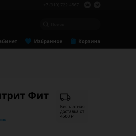
+7 (910) 722-4567
абинет
Избранное
Корзина
ритрит Фит
Бесплатная
доставка от
4500 ₽
ь в 1 клик