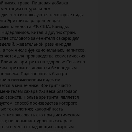
айниках, траве. Пищевая добавка
рментации натурального
 для чего используются некоторые виды
ита Эритритол разрешен для
ромышленности РФ, США, Канады,
 Нидерландов, Китая и других стран.
стве столового заменителя сахара; для
зделий, жевательной резинки; для
, в том числе функциональных, напитков.
еняется для производства косметических
 Влияние эритрита на здоровье Согласно
ям, эритритол является безвредным,
человека. Подсластитель быстро
чой в неизмененном виде, не
ается в кишечнике. Эритрит часто
енителем сахара XXI века благодаря
х свойств. Польза эритрита: является
ктом, способ производства которого
тых технологиях; калорийность
ляет использовать его при диетическом
са; не повышает уровень сахара в
аться в меню страдающих сахарным