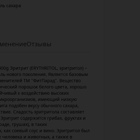
ль сахара
менение
Отзывы
400g Эритрит (ERYTHRITOL, эритритол) –
ль нового поколения. Является базовым
менителей ТМ "ФитПарад". Вещество
ический порошок белого цвета, хорошо
ойчивый к воздействию высоких
микроорганизмов, имеющий низкую
ита подобен вкусу обычного сахара,
вие. Сладость эритритола составляет
 Эритрит содержится грибах, фруктах и
аде, грушах), в таких
 как соевый соус и вино. Эритритол был
 человека и животных, а также в