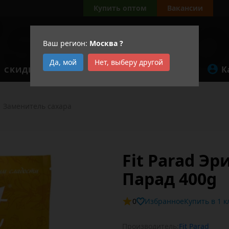
Купить оптом
Вакансии
Ваш регион:
Москва
?
Да, мой
Нет, выберу другой
К
СКИДКИ
АКЦИИ
Заменитель сахара
Fit Parad Э
Парад 400g
0
Избранное
Купит
Производитель:
Fit Parad