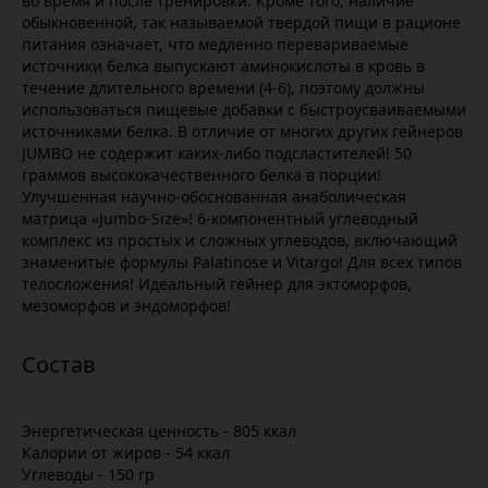
во время и после тренировки. Кроме того, наличие
обыкновенной, так называемой твердой пищи в рационе
питания означает, что медленно перевариваемые
источники белка выпускают аминокислоты в кровь в
течение длительного времени (4-6), поэтому должны
использоваться пищевые добавки с быстроусваиваемыми
источниками белка. В отличие от многих других гейнеров
JUMBO не содержит каких-либо подсластителей! 50
граммов высококачественного белка в порции!
Улучшенная научно-обоснованная анаболическая
матрица «Jumbo-Size»! 6-компонентный углеводный
комплекс из простых и сложных углеводов, включающий
знаменитые формулы Palatinose и Vitargo! Для всех типов
телосложения! Идеальный гейнер для эктоморфов,
мезоморфов и эндоморфов!
Энергетическая ценность - 805 ккал
Калории от жиров - 54 ккал
Углеводы - 150 гр