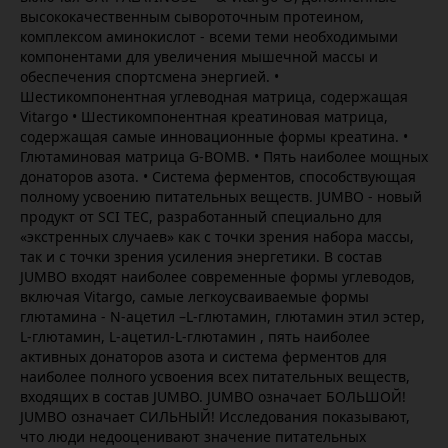
высококачественным сывороточным протеином,
комплексом аминокислот - всеми теми необходимыми
компонентами для увеличения мышечной массы и
обеспечения спортсмена энергией. •
Шестикомпонентная углеводная матрица, содержащая
Vitargo • Шестикомпонентная креатиновая матрица,
содержащая самые инновационные формы креатина. •
Глютаминовая матрица G-BOMB. • Пять наиболее мощных
донаторов азота. • Система ферментов, способствующая
полному усвоению питательных веществ. JUMBO - новый
продукт от SCI TEC, разработанный специально для
«экстренных случаев» как с точки зрения набора массы,
так и с точки зрения усиления энергетики. В состав
JUMBO входят наиболее современные формы углеводов,
включая Vitargo, самые легкоусваиваемые формы
глютамина - N-ацетил –L-глютамин, глютамин этил эстер,
L-глютамин, L-ацетил-L-глютамин , пять наиболее
активных донаторов азота и система ферментов для
наиболее полного усвоения всех питательных веществ,
входящих в состав JUMBO. JUMBO означает БОЛЬШОЙ!
JUMBO означает СИЛЬНЫЙ! Исследования показывают,
что люди недооценивают значение питательных