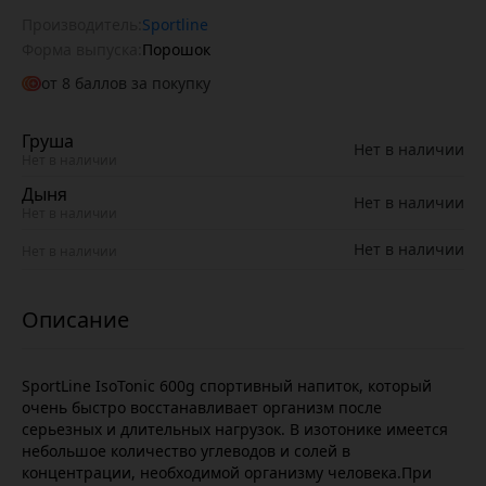
Производитель:
Sportline
Форма выпуска:
Порошок
от
8
баллов за покупку
Груша
Нет в наличии
Нет в наличии
Дыня
Нет в наличии
Нет в наличии
Нет в наличии
Нет в наличии
SportLine IsoTonic 600g спортивный напиток, который
очень быстро восстанавливает организм после
серьезных и длительных нагрузок. В изотонике имеется
небольшое количество углеводов и солей в
концентрации, необходимой организму человека.При