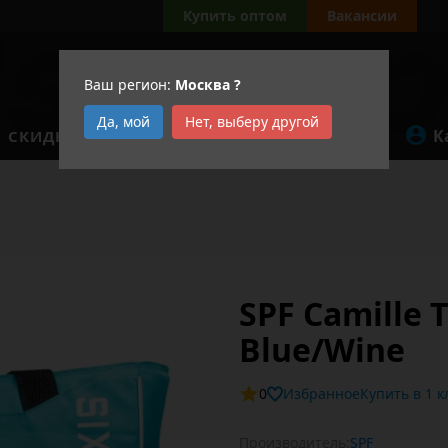
Купить оптом
Вакансии
Ваш регион:
Москва
?
Да, мой
Нет, выберу другой
К
СКИДКИ
АКЦИИ
SPF Camille 
Blue/Wine
0
Избранное
Купит
Производитель:
SPF