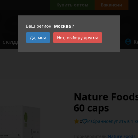
Купить оптом
Вакансии
Ваш регион:
Москва
?
Да, мой
Нет, выберу другой
К
СКИДКИ
АКЦИИ
Nature Foods
60 caps
0
Избранное
Купит
Производитель:
Nature Foods