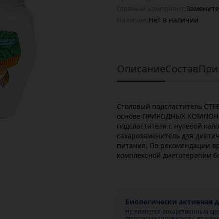
Главный компонент:
Замените
Наличие:
Нет в наличии
Описание
Состав
При
Столовый подсластитель СТ
основе ПРИРОДНЫХ КОМПОНЕ
подсластителя с нулевой ка
сахарозаменитель для диетич
питания. По рекомендации вр
комплексной диетотерапии бо
Биологически активная д
Не является лекарственным ср
проконсультироваться с врачом