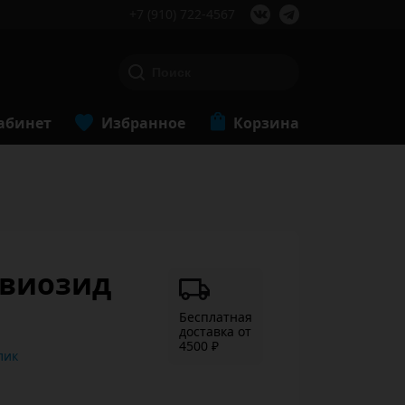
+7 (910) 722-4567
абинет
Избранное
Корзина
тевиозид
Бесплатная
доставка от
4500 ₽
ь в 1 клик