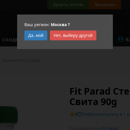
Купить оптом
Вакансии
Ваш регион:
Москва
?
Да, мой
Нет, выберу другой
К
СКИДКИ
АКЦИИ
Заменитель сахара
Fit Parad С
Свита 90g
0
Избранное
Купит
Производитель:
Fit Parad