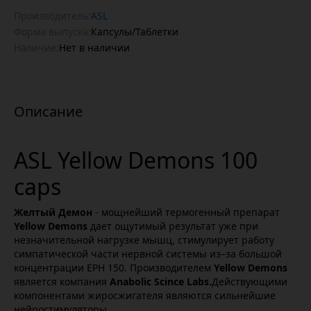
Производитель:
ASL
Форма выпуска:
Капсулы/Таблетки
Наличие:
Нет в наличии
ASL Yellow Demons 100
caps
Желтый Демон
- мощнейший термогенный препарат
Yellow Demons
дает ощутимый результат уже при
незначительной нагрузке мышц, стимулирует работу
симпатической части нервной системы из–за большой
концентрации ЕРН 150. Производителем
Yellow Demons
является компания
Anabolic Scince Labs.
Действующими
компонентами жиросжигателя являются сильнейшие
нейростимуляторы.