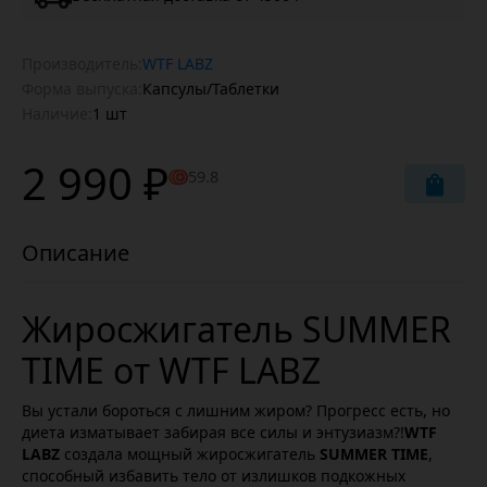
Производитель:
WTF LABZ
Форма выпуска:
Капсулы/Таблетки
Наличие:
1 шт
2 990 ₽
59.8
Жиросжигатель SUMMER
TIME от WTF LABZ
Вы устали бороться с лишним жиром? Прогресс есть, но
диета изматывает забирая все силы и энтузиазм?!
WTF
LABZ
создала мощный жиросжигатель
SUMMER TIME
,
способный избавить тело от излишков подкожных