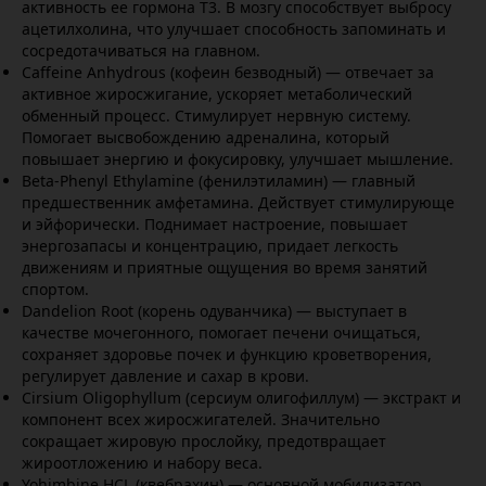
активность ее гормона Т3. В мозгу способствует выбросу
ацетилхолина, что улучшает способность запоминать и
сосредотачиваться на главном.
Caffeine Anhydrous (кофеин безводный) — отвечает за
активное жиросжигание, ускоряет метаболический
обменный процесс. Стимулирует нервную систему.
Помогает высвобождению адреналина, который
повышает энергию и фокусировку, улучшает мышление.
Beta-Phenyl Ethylamine (фенилэтиламин) — главный
предшественник амфетамина. Действует стимулирующе
и эйфорически. Поднимает настроение, повышает
энергозапасы и концентрацию, придает легкость
движениям и приятные ощущения во время занятий
спортом.
Dandelion Root (корень одуванчика) — выступает в
качестве мочегонного, помогает печени очищаться,
сохраняет здоровье почек и функцию кроветворения,
регулирует давление и сахар в крови.
Cirsium Oligophyllum (серсиум олигофиллум) — экстракт и
компонент всех жиросжигателей. Значительно
сокращает жировую прослойку, предотвращает
жироотложению и набору веса.
Yohimbine HCL (квебрахин) — основной мобилизатор