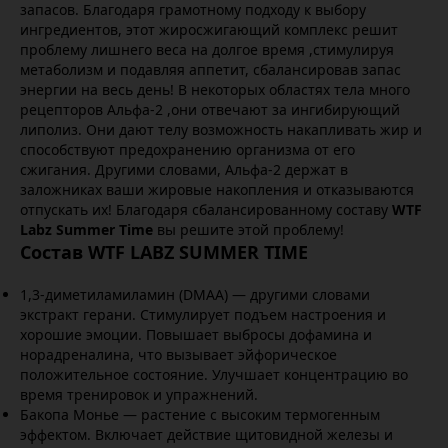
запасов. Благодаря грамотному подходу к выбору
ингредиентов, этот жиросжигающий комплекс решит
проблему лишнего веса на долгое время ,стимулируя
метаболизм и подавляя аппетит, сбалансировав запас
энергии на весь день! В некоторых областях тела много
рецепторов Альфа-2 ,они отвечают за ингибирующий
липолиз. Они дают телу возможность накапливать жир и
способствуют предохранению организма от его
сжигания. Другими словами, Альфа-2 держат в
заложниках ваши жировые накопления и отказываются
отпускать их! Благодаря сбалансированному составу
WTF
Labz Summer Time
вы решите этой проблему!
Состав WTF LABZ SUMMER TIME
1,3-диметиламиламин (DMAA) — другими словами
экстракт герани. Стимулирует подъем настроения и
хорошие эмоции. Повышает выбросы дофамина и
норадреналина, что вызывает эйфорическое
положительное состояние. Улучшает концентрацию во
время тренировок и упражнений.
Бакопа Монье — растение с высоким термогенным
эффектом. Включает действие щитовидной железы и