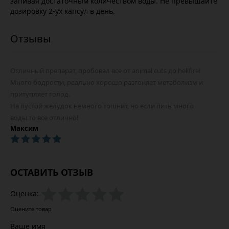
запивая достаточным количеством воды. Не превышайте
дозировку 2-ух капсул в день.
Отличный препарат, пробовал все от animal cuts до hellfire!
Много бодрости, реально хорошо разгоняет метаболизм и
притупляет голод.
На пустой желудок немного тошнит, но если пить много
воды то все отлично!
Максим
ОСТАВИТЬ ОТЗЫВ
Оценка:
Оцените товар
Ваше имя