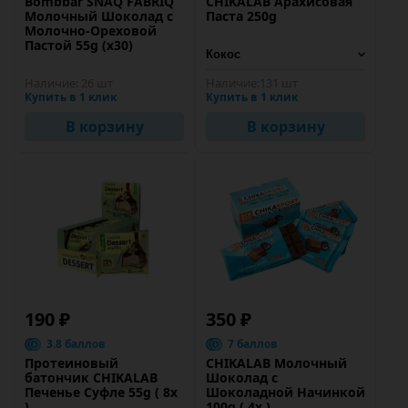
Bombbar SNAQ FABRIQ
CHIKALAB Арахисовая
Молочный Шоколад с
Паста 250g
Молочно-Ореховой
Пастой 55g (х30)
Наличие:
26 шт
Наличие:
131 шт
Купить в 1 клик
Купить в 1 клик
В корзину
В корзину
190 ₽
350 ₽
3.8 баллов
7 баллов
Протеиновый
CHIKALAB Молочный
батончик CHIKALAB
Шоколад с
Печенье Cуфле 55g ( 8х
Шоколадной Начинкой
)
100g ( 4x )