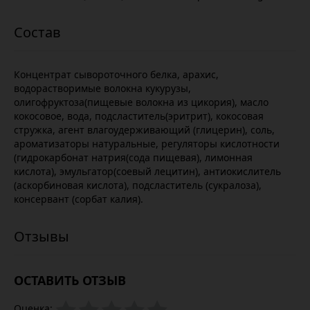
Концентрат сывороточного белка, арахис,
водорастворимые волокна кукурузы,
олигофруктоза(пищевые волокна из цикория), масло
кокосовое, вода, подсластитель(эритрит), кокосовая
стружка, агент влагоудерживающий (глицерин), соль,
ароматизаторы натуральные, регуляторы кислотности
(гидрокарбонат натрия(сода пищевая), лимонная
кислота), эмульгатор(соевый лецитин), антиокислитель
(аскорбиновая кислота), подсластитель (сукралоза),
консервант (сорбат калия).
ОСТАВИТЬ ОТЗЫВ
Оценка: