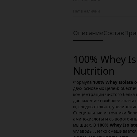
Нет в наличии
Описание
Состав
При
100% Whey Iso
Nutrition
Формула
100% Whey Isolate от
двух основных целей: обесп
концентрации чистого белка
достижение наиболее значи
и, следовательно, увеличение
Специальные источники белка
аминокислоты и сывороточны
мышцах. В
100% Whey Isolat
углеводы. Легко смешивается