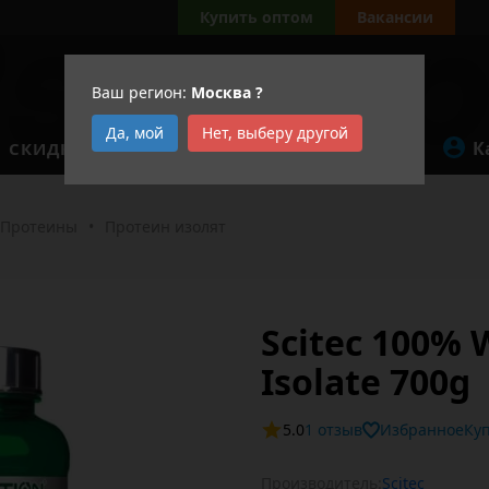
Купить оптом
Вакансии
Ваш регион:
Москва
?
Да, мой
Нет, выберу другой
К
СКИДКИ
АКЦИИ
Протеины
•
Протеин изолят
Scitec 100%
Isolate 700g
5.0
1 отзыв
Избранное
Производитель:
Scitec