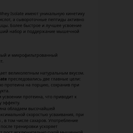
hey Isolate имеют уникальную кинетику
ислот, а сывороточные пептиды активно
шцы. Более быстрое и лучшее усвоение
йший набор и поддержание мышечной
ный и микрофильтрованный
т.
дает великолепным натуральным вкусом.
ate
преследовались две главные цели:
во протеина на порцию, сохранив при
укта.
 усвоении протеина, что приводит к
 эффекту.
еина обладаем высочайшей
аксимальной скоростью усваивания, при
 , в том числе сахаров. Употребление
 после тренировки ускоряет
ет рост исключительно сухой мышечной