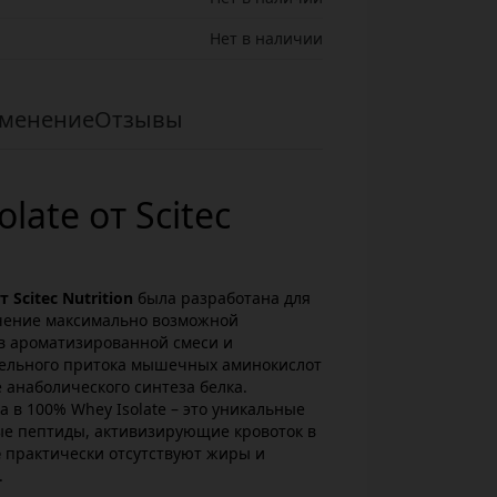
Нет в наличии
менение
Отзывы
late от Scitec
 Scitec Nutrition
была разработана для
ечение максимально возможной
 в ароматизированной смеси и
тельного притока мышечных аминокислот
 анаболического синтеза белка.
 в 100% Whey Isolate – это уникальные
е пептиды, активизирующие кровоток в
e
практически отсутствуют жиры и
.