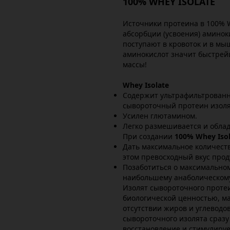
100% WHEY ISOLATE
Источники протеина в 100% W
абсорбции (усвоения) аминок
поступают в кровоток и в мы
аминокислот значит быстре
массы!
Whey Isolate
Содержит ультрафильтрован
сывороточный протеин изоля
Усилен глютамином.
Легко размешивается и обла
При создании
100% Whey Isol
Дать максимальное количест
этом превосходный вкус прод
Позаботиться о максимальном
наибольшему анаболическому
Изолят сывороточного прот
биологической ценностью, м
отсутствии жиров и углеводов
сывороточного изолята сразу
восстановление и стимулиру