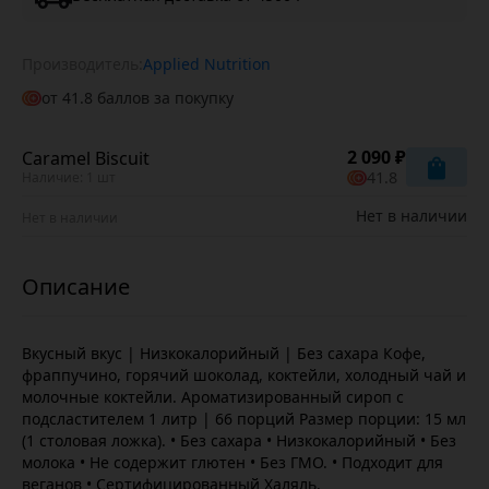
Производитель:
Applied Nutrition
от
41.8
баллов за покупку
2 090 ₽
Caramel Biscuit
41.8
Наличие: 1 шт
Нет в наличии
Нет в наличии
Вкусный вкус | Низкокалорийный | Без сахара Кофе,
фраппучино, горячий шоколад, коктейли, холодный чай и
молочные коктейли. Ароматизированный сироп с
подсластителем 1 литр | 66 порций Размер порции: 15 мл
(1 столовая ложка). • Без сахара • Низкокалорийный • Без
молока • Не содержит глютен • Без ГМО. • Подходит для
веганов • Сертифицированный Халяль.